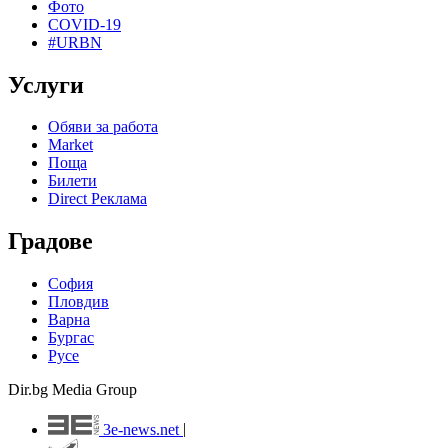
Фото
COVID-19
#URBN
Услуги
Обяви за работа
Market
Поща
Билети
Direct Реклама
Градове
София
Пловдив
Варна
Бургас
Русе
Dir.bg Media Group
3e-news.net
|