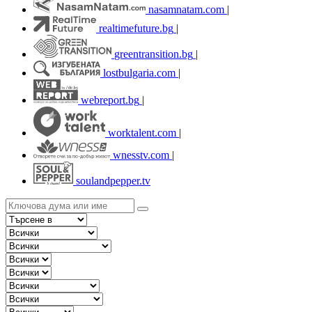
nasamnatam.com
|
realtimefuture.bg
|
greentransition.bg
|
lostbulgaria.com
|
webreport.bg
|
worktalent.com
|
wnesstv.com
|
soulandpepper.tv