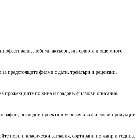
 Кинофестивали, любими актьори, интервюта и още много.
 за предстоящите филми с дати, трейлъри и рецензии.
на прожекциите по кина и градове, филмови описания.
мографии, последни проекти и участия във филмови продукции.
йте нови и класически заглавия, сортирани по жанр и година.