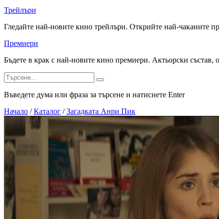
Трейлъри
Гледайте най-новите кино трейлъри. Открийте най-чаканите п
Премиери
Бъдете в крак с най-новите кино премиери. Актьорски състав, 
Въведете дума или фраза за търсене и натиснете Enter
Начало
/
Каталог
/
Загадката Анри Пик