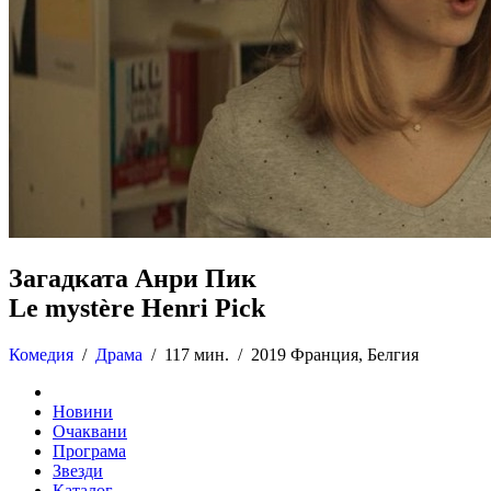
Загадката Анри Пик
Le mystère Henri Pick
Комедия
/
Драма
/
117 мин. /
2019 Франция, Белгия
Новини
Очаквани
Програма
Звезди
Каталог