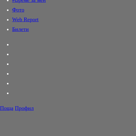
#Време за мен
Дай лапа
Фото
Любов и секс
Web Report
Шопинг
Билети
PR Zone
Разговори за съня
Тествахме за вас...
Вкусотии
Корнер
Футбол
Тенис
Волейбол
Поща
Профил
Баскетбол
F1