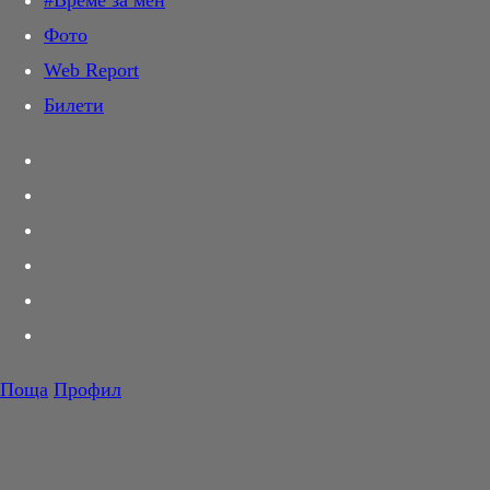
#Време за мен
Дай лапа
Фото
Любов и секс
Web Report
Шопинг
Билети
PR Zone
Разговори за съня
Тествахме за вас...
Вкусотии
Корнер
Футбол
Тенис
Волейбол
Поща
Профил
Баскетбол
F1