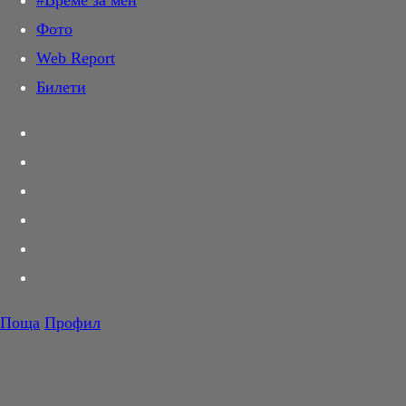
#Време за мен
Дай лапа
Фото
Любов и секс
Web Report
Шопинг
Билети
PR Zone
Разговори за съня
Тествахме за вас...
Вкусотии
Корнер
Футбол
Тенис
Волейбол
Поща
Профил
Баскетбол
F1