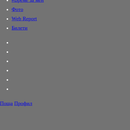
#Време за мен
Дай лапа
Фото
Любов и секс
Web Report
Шопинг
Билети
PR Zone
Разговори за съня
Тествахме за вас...
Вкусотии
Корнер
Футбол
Тенис
Волейбол
Поща
Профил
Баскетбол
F1