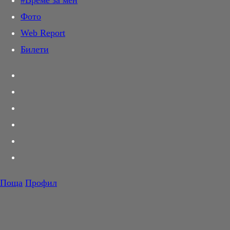
#Време за мен
Дай лапа
Фото
Любов и секс
Web Report
Шопинг
Билети
PR Zone
Разговори за съня
Тествахме за вас...
Вкусотии
Корнер
Футбол
Тенис
Волейбол
Поща
Профил
Баскетбол
F1