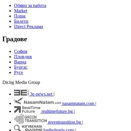
Обяви за работа
Market
Поща
Билети
Direct Реклама
Градове
София
Пловдив
Варна
Бургас
Русе
Dir.bg Media Group
3e-news.net
|
nasamnatam.com
|
realtimefuture.bg
|
greentransition.bg
|
lostbulgaria.com
|