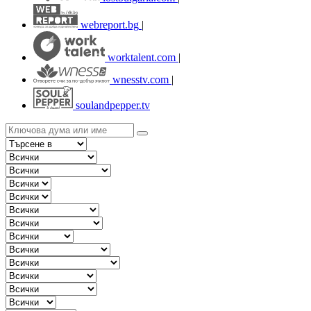
webreport.bg
|
worktalent.com
|
wnesstv.com
|
soulandpepper.tv