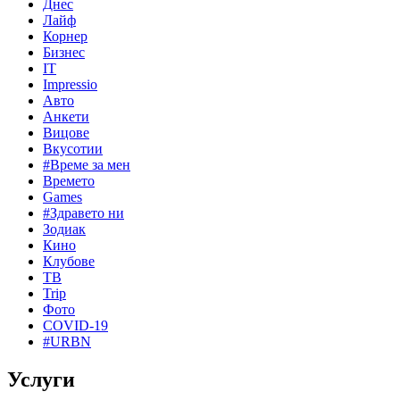
Днес
Лайф
Корнер
Бизнес
IT
Impressio
Авто
Анкети
Вицове
Вкусотии
#Време за мен
Времето
Games
#Здравето ни
Зодиак
Кино
Клубове
ТВ
Trip
Фото
COVID-19
#URBN
Услуги