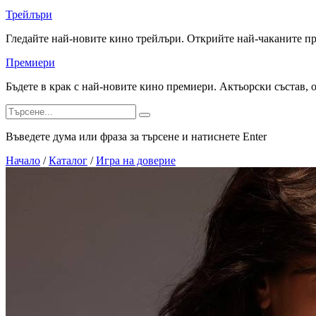
Трейлъри
Гледайте най-новите кино трейлъри. Открийте най-чаканите п
Премиери
Бъдете в крак с най-новите кино премиери. Актьорски състав, 
Въведете дума или фраза за търсене и натиснете Enter
Начало
/
Каталог
/
Игра на доверие