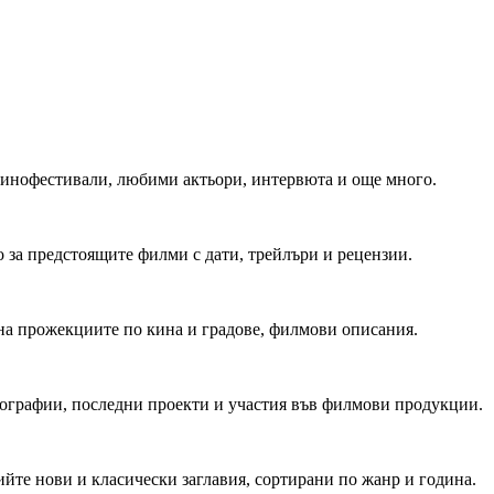
 Кинофестивали, любими актьори, интервюта и още много.
 за предстоящите филми с дати, трейлъри и рецензии.
на прожекциите по кина и градове, филмови описания.
мографии, последни проекти и участия във филмови продукции.
йте нови и класически заглавия, сортирани по жанр и година.