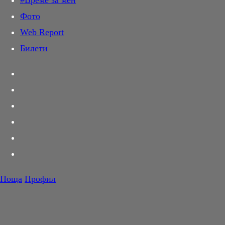
#Време за мен
Дай лапа
Фото
Любов и секс
Web Report
Шопинг
Билети
PR Zone
Разговори за съня
Тествахме за вас...
Вкусотии
Корнер
Футбол
Тенис
Волейбол
Поща
Профил
Баскетбол
F1