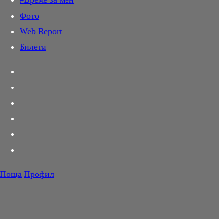
#Време за мен
Дай лапа
Фото
Любов и секс
Web Report
Шопинг
Билети
PR Zone
Разговори за съня
Тествахме за вас...
Вкусотии
Корнер
Футбол
Тенис
Волейбол
Поща
Профил
Баскетбол
F1