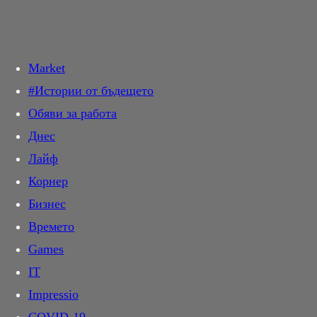
Търси в:
Market
Днес
#Истории от бъдещето
Новини
Обяви за работа
Общество
Прочетете най-новите и актуални новини от света на киното.
Кинофестивали, любими актьори, интервюта и още много.
Днес
Крими
Очаквани
Лайф
Темида
Най-чаканите кино премиери през годината. Разгледайте
Корнер
Политика
всичко за предстоящите филми с дати, трейлъри и рецензии.
Бизнес
Инциденти
Програма
Времето
Свят
Проверете актуалната кино програма и изберете филм. График
Games
Спектър
на прожекциите по кина и градове, филмови описания.
IT
На фокус
Звезди
Impressio
Мнение
Следете всичко за любимите си кино звезди – биографии,
филмографии, последни проекти и участия във филмови