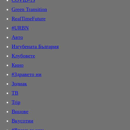
COVID-19
ДИРектно
продукции.
Green Transition
PR Zone
Каталог
RealTimeFuture
Овладей диабета
Разгледайте нашия филмов каталог с подробни описания.
Открийте нови и класически заглавия, сортирани по жанр и
#URBN
Пътят на здравето
година.
Авто
Трейлъри
Лайф
Изгубената България
Гледайте най-новите кино трейлъри. Открийте най-чаканите
Клубовете
Звезди
предстоящи филми и вижте първи впечатления.
Кино
Шоу
Премиери
#Здравето ни
Мода
Бъдете в крак с най-новите кино премиери. Актьорски състав,
очаквана дата и подробно описание.
Зодиак
Здраве и красота
ТВ
Отново в час
Trip
Мама
Въведете дума или фраза за търсене и натиснете Enter
Вицове
Дом
Начало
/
Каталог
/
Клас 90
Вкусотии
Любопитно