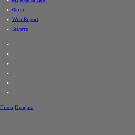
#Време за мен
Дай лапа
Фото
Любов и секс
Web Report
Шопинг
Билети
PR Zone
Разговори за съня
Тествахме за вас...
Вкусотии
Корнер
Футбол
Тенис
Волейбол
Поща
Профил
Баскетбол
F1