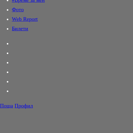
#Време за мен
Дай лапа
Фото
Любов и секс
Web Report
Шопинг
Билети
PR Zone
Разговори за съня
Тествахме за вас...
Вкусотии
Корнер
Футбол
Тенис
Волейбол
Поща
Профил
Баскетбол
F1