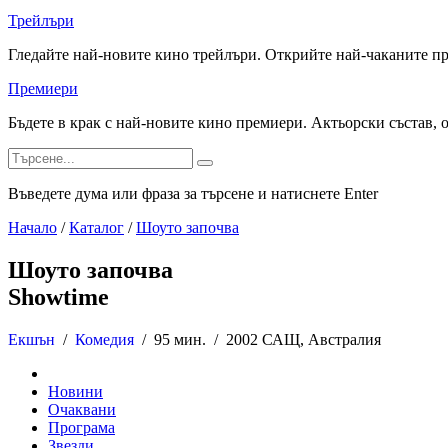
Трейлъри
Гледайте най-новите кино трейлъри. Открийте най-чаканите п
Премиери
Бъдете в крак с най-новите кино премиери. Актьорски състав, 
Въведете дума или фраза за търсене и натиснете Enter
Начало
/
Каталог
/
Шоуто започва
Шоуто започва
Showtime
Екшън
/
Комедия
/
95 мин. /
2002 САЩ, Австралия
Новини
Очаквани
Програма
Звезди