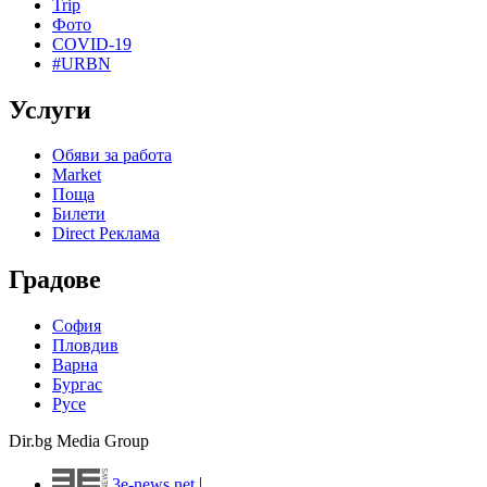
Trip
Фото
COVID-19
#URBN
Услуги
Обяви за работа
Market
Поща
Билети
Direct Реклама
Градове
София
Пловдив
Варна
Бургас
Русе
Dir.bg Media Group
3e-news.net
|