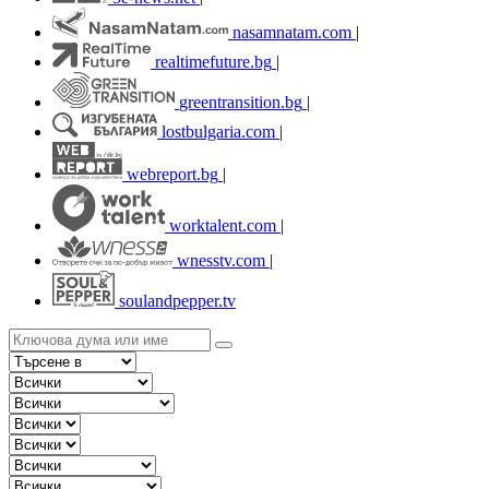
nasamnatam.com
|
realtimefuture.bg
|
greentransition.bg
|
lostbulgaria.com
|
webreport.bg
|
worktalent.com
|
wnesstv.com
|
soulandpepper.tv