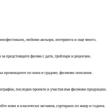
 Кинофестивали, любими актьори, интервюта и още много.
 за предстоящите филми с дати, трейлъри и рецензии.
на прожекциите по кина и градове, филмови описания.
мографии, последни проекти и участия във филмови продукции.
йте нови и класически заглавия, сортирани по жанр и година.