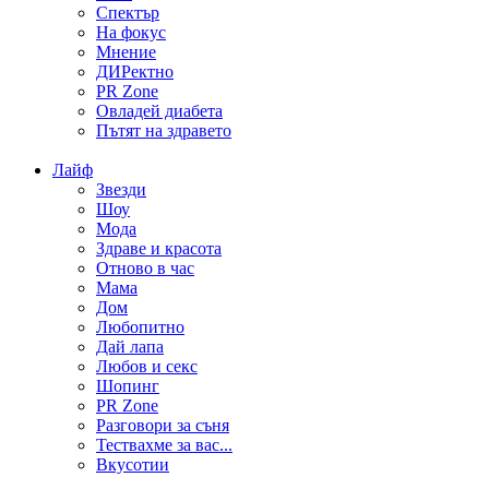
Спектър
На фокус
Мнение
ДИРектно
PR Zone
Овладей диабета
Пътят на здравето
Лайф
Звезди
Шоу
Мода
Здраве и красота
Отново в час
Мама
Дом
Любопитно
Дай лапа
Любов и секс
Шопинг
PR Zone
Разговори за съня
Тествахме за вас...
Вкусотии