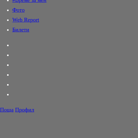
#Време за мен
Дай лапа
Фото
Любов и секс
Web Report
Шопинг
Билети
PR Zone
Разговори за съня
Тествахме за вас...
Вкусотии
Корнер
Футбол
Тенис
Волейбол
Поща
Профил
Баскетбол
F1