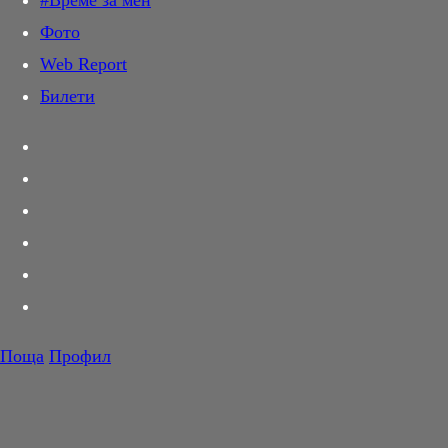
#Време за мен
Дай лапа
Фото
Любов и секс
Web Report
Шопинг
Билети
PR Zone
Разговори за съня
Тествахме за вас...
Вкусотии
Корнер
Футбол
Тенис
Волейбол
Поща
Профил
Баскетбол
F1