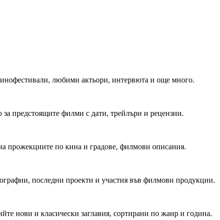
 Кинофестивали, любими актьори, интервюта и още много.
 за предстоящите филми с дати, трейлъри и рецензии.
на прожекциите по кина и градове, филмови описания.
мографии, последни проекти и участия във филмови продукции.
йте нови и класически заглавия, сортирани по жанр и година.