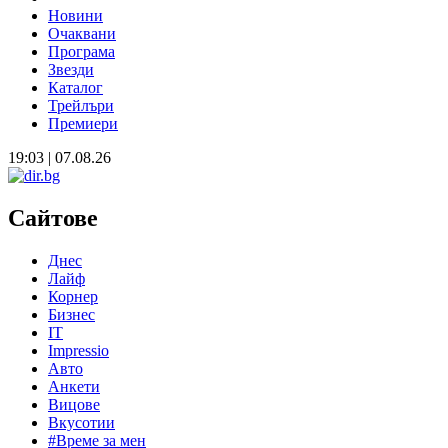
Новини
Очаквани
Програма
Звезди
Каталог
Трейлъри
Премиери
19:03 | 07.08.26
Сайтове
Днес
Лайф
Корнер
Бизнес
IT
Impressio
Авто
Анкети
Вицове
Вкусотии
#Време за мен