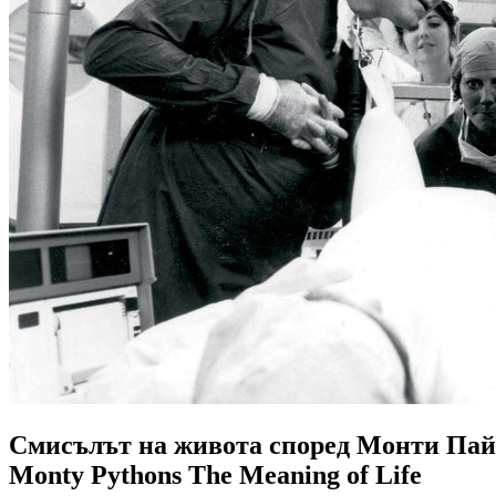
Смисълът на живота според Монти Па
Monty Pythons The Meaning of Life