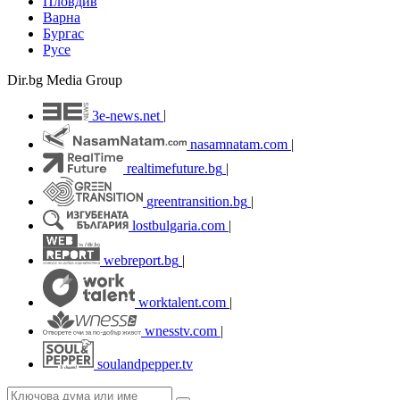
Пловдив
Варна
Бургас
Русе
Dir.bg Media Group
3e-news.net
|
nasamnatam.com
|
realtimefuture.bg
|
greentransition.bg
|
lostbulgaria.com
|
webreport.bg
|
worktalent.com
|
wnesstv.com
|
soulandpepper.tv