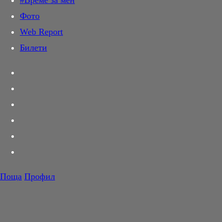
#Време за мен
Дай лапа
Фото
Любов и секс
Web Report
Шопинг
Билети
PR Zone
Разговори за съня
Тествахме за вас...
Вкусотии
Корнер
Футбол
Тенис
Волейбол
Поща
Профил
Баскетбол
F1