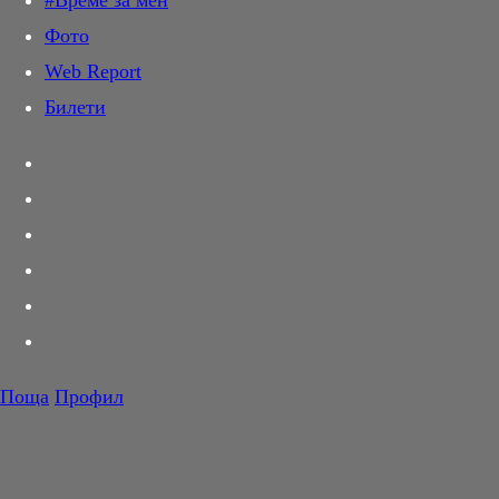
#Време за мен
Дай лапа
Фото
Любов и секс
Web Report
Шопинг
Билети
PR Zone
Разговори за съня
Тествахме за вас...
Вкусотии
Корнер
Футбол
Тенис
Волейбол
Поща
Профил
Баскетбол
F1