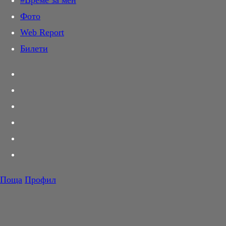
#Време за мен
Дай лапа
Фото
Любов и секс
Web Report
Шопинг
Билети
PR Zone
Разговори за съня
Тествахме за вас...
Вкусотии
Корнер
Футбол
Тенис
Волейбол
Поща
Профил
Баскетбол
F1