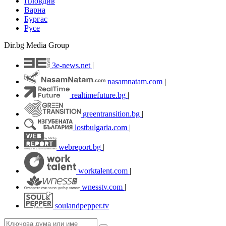
Пловдив
Варна
Бургас
Русе
Dir.bg Media Group
3e-news.net
|
nasamnatam.com
|
realtimefuture.bg
|
greentransition.bg
|
lostbulgaria.com
|
webreport.bg
|
worktalent.com
|
wnesstv.com
|
soulandpepper.tv