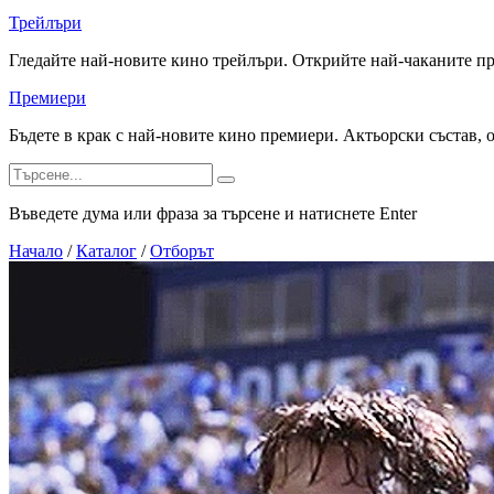
Трейлъри
Гледайте най-новите кино трейлъри. Открийте най-чаканите п
Премиери
Бъдете в крак с най-новите кино премиери. Актьорски състав, 
Въведете дума или фраза за търсене и натиснете Enter
Начало
/
Каталог
/
Отборът