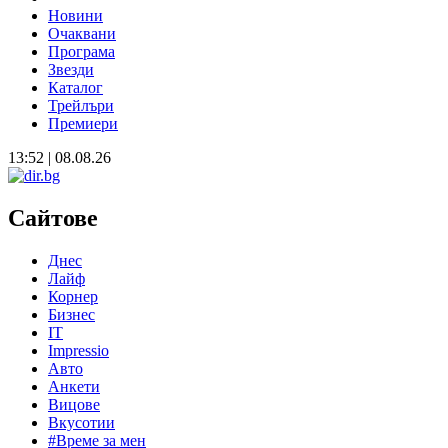
Новини
Очаквани
Програма
Звезди
Каталог
Трейлъри
Премиери
13:52 | 08.08.26
Сайтове
Днес
Лайф
Корнер
Бизнес
IT
Impressio
Авто
Анкети
Вицове
Вкусотии
#Време за мен