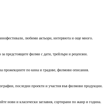
 Кинофестивали, любими актьори, интервюта и още много.
 за предстоящите филми с дати, трейлъри и рецензии.
на прожекциите по кина и градове, филмови описания.
мографии, последни проекти и участия във филмови продукции.
йте нови и класически заглавия, сортирани по жанр и година.