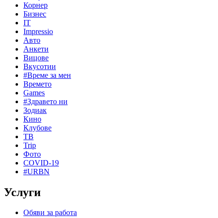
Корнер
Бизнес
IT
Impressio
Авто
Анкети
Вицове
Вкусотии
#Време за мен
Времето
Games
#Здравето ни
Зодиак
Кино
Клубове
ТВ
Trip
Фото
COVID-19
#URBN
Услуги
Обяви за работа