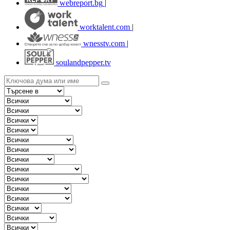
webreport.bg
|
worktalent.com
|
wnesstv.com
|
soulandpepper.tv