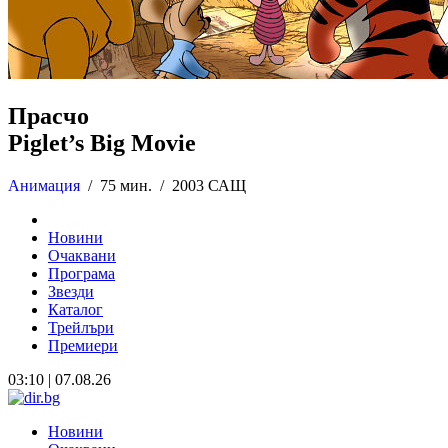
Прасчо
Piglet’s Big Movie
Анимация
/
75 мин. /
2003 САЩ
Новини
Очаквани
Програма
Звезди
Каталог
Трейлъри
Премиери
03:10 | 07.08.26
Новини