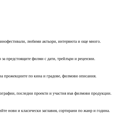
 Кинофестивали, любими актьори, интервюта и още много.
 за предстоящите филми с дати, трейлъри и рецензии.
на прожекциите по кина и градове, филмови описания.
мографии, последни проекти и участия във филмови продукции.
йте нови и класически заглавия, сортирани по жанр и година.