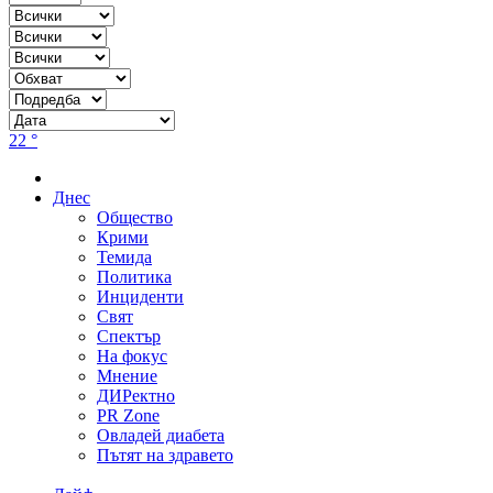
22 °
Днес
Общество
Крими
Темида
Политика
Инциденти
Свят
Спектър
На фокус
Мнение
ДИРектно
PR Zone
Овладей диабета
Пътят на здравето