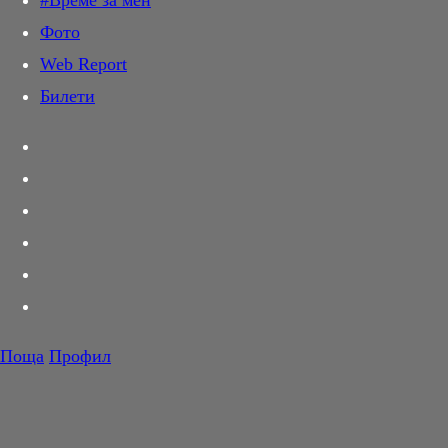
#Време за мен
Дай лапа
Фото
Любов и секс
Web Report
Шопинг
Билети
PR Zone
Разговори за съня
Тествахме за вас...
Вкусотии
Корнер
Футбол
Тенис
Волейбол
Поща
Профил
Баскетбол
F1