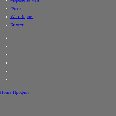
#Време за мен
Дай лапа
Фото
Любов и секс
Web Report
Шопинг
Билети
PR Zone
Разговори за съня
Тествахме за вас...
Вкусотии
Корнер
Футбол
Тенис
Волейбол
Поща
Профил
Баскетбол
F1