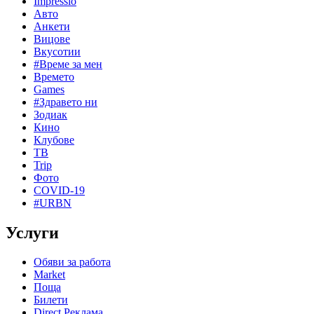
Impressio
Авто
Анкети
Вицове
Вкусотии
#Време за мен
Времето
Games
#Здравето ни
Зодиак
Кино
Клубове
ТВ
Trip
Фото
COVID-19
#URBN
Услуги
Обяви за работа
Market
Поща
Билети
Direct Реклама