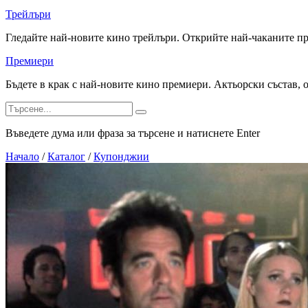
Трейлъри
Гледайте най-новите кино трейлъри. Открийте най-чаканите п
Премиери
Бъдете в крак с най-новите кино премиери. Актьорски състав, 
Въведете дума или фраза за търсене и натиснете Enter
Начало
/
Каталог
/
Купонджии