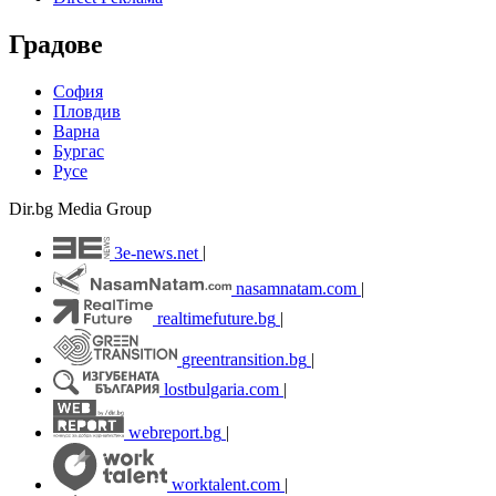
Градове
София
Пловдив
Варна
Бургас
Русе
Dir.bg Media Group
3e-news.net
|
nasamnatam.com
|
realtimefuture.bg
|
greentransition.bg
|
lostbulgaria.com
|
webreport.bg
|
worktalent.com
|