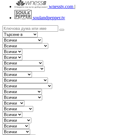
wnesstv.com
|
soulandpepper.tv