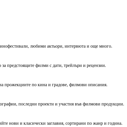
 Кинофестивали, любими актьори, интервюта и още много.
 за предстоящите филми с дати, трейлъри и рецензии.
на прожекциите по кина и градове, филмови описания.
мографии, последни проекти и участия във филмови продукции.
йте нови и класически заглавия, сортирани по жанр и година.