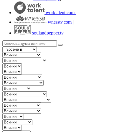
worktalent.com
|
wnesstv.com
|
soulandpepper.tv