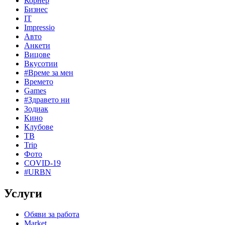
Корнер
Бизнес
IT
Impressio
Авто
Анкети
Вицове
Вкусотии
#Време за мен
Времето
Games
#Здравето ни
Зодиак
Кино
Клубове
ТВ
Trip
Фото
COVID-19
#URBN
Услуги
Обяви за работа
Market