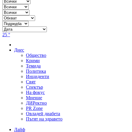
25 °
Днес
Общество
Крими
Темида
Политика
Инциденти
Свят
Спектър
На фокус
Мнение
ДИРектно
PR Zone
Овладей диабета
Пътят на здравето
Лайф