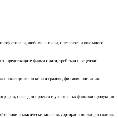
 Кинофестивали, любими актьори, интервюта и още много.
 за предстоящите филми с дати, трейлъри и рецензии.
на прожекциите по кина и градове, филмови описания.
мографии, последни проекти и участия във филмови продукции.
йте нови и класически заглавия, сортирани по жанр и година.