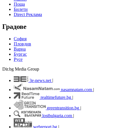
Поща
Билети
Direct Реклама
Градове
София
Пловдив
Варна
Бургас
Русе
Dir.bg Media Group
3e-news.net
|
nasamnatam.com
|
realtimefuture.bg
|
greentransition.bg
|
lostbulgaria.com
|
webreport.bg
|