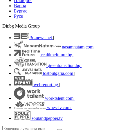
Пловдив
Варна
Бургас
Русе
Dir.bg Media Group
3e-news.net
|
nasamnatam.com
|
realtimefuture.bg
|
greentransition.bg
|
lostbulgaria.com
|
webreport.bg
|
worktalent.com
|
wnesstv.com
|
soulandpepper.tv