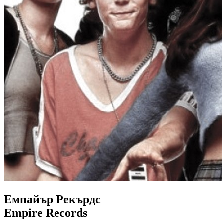
Емпайър Рекърдс
Empire Records