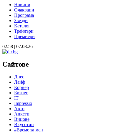
Новини
Очаквани
Програма
Звезди
Каталог
Трейлъри
Премиери
02:58 | 07.08.26
Сайтове
Днес
Лайф
Корнер
Бизнес
IT
Impressio
Авто
Анкети
Вицове
Вкусотии
#Време за мен