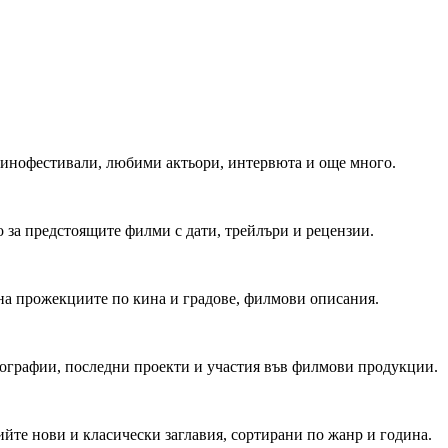
 Кинофестивали, любими актьори, интервюта и още много.
 за предстоящите филми с дати, трейлъри и рецензии.
на прожекциите по кина и градове, филмови описания.
мографии, последни проекти и участия във филмови продукции.
йте нови и класически заглавия, сортирани по жанр и година.