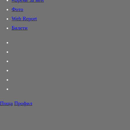
#Време за мен
Дай лапа
Фото
Любов и секс
Web Report
Шопинг
Билети
PR Zone
Разговори за съня
Тествахме за вас...
Вкусотии
Корнер
Футбол
Тенис
Волейбол
Поща
Профил
Баскетбол
F1