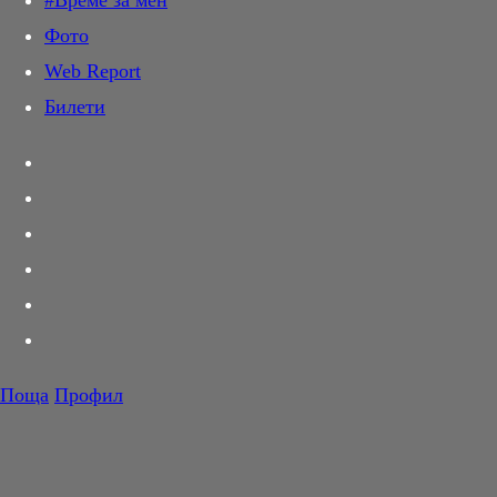
#Време за мен
Дай лапа
Фото
Любов и секс
Web Report
Шопинг
Билети
PR Zone
Разговори за съня
Тествахме за вас...
Вкусотии
Корнер
Футбол
Тенис
Волейбол
Поща
Профил
Баскетбол
F1