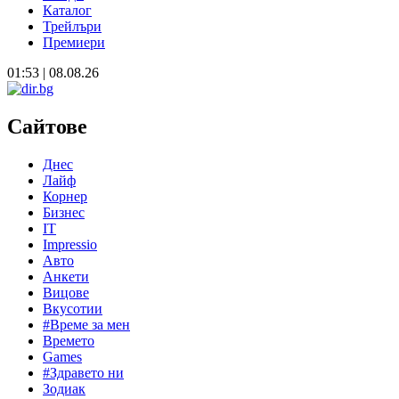
Каталог
Трейлъри
Премиери
01:53 | 08.08.26
Сайтове
Днес
Лайф
Корнер
Бизнес
IT
Impressio
Авто
Анкети
Вицове
Вкусотии
#Време за мен
Времето
Games
#Здравето ни
Зодиак