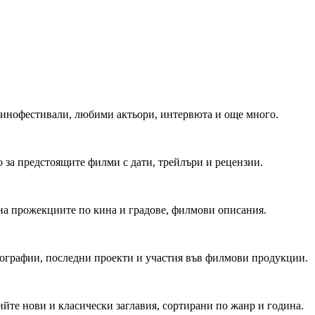
 Кинофестивали, любими актьори, интервюта и още много.
 за предстоящите филми с дати, трейлъри и рецензии.
на прожекциите по кина и градове, филмови описания.
мографии, последни проекти и участия във филмови продукции.
йте нови и класически заглавия, сортирани по жанр и година.