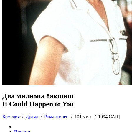
Два милиона бакшиш
It Could Happen to You
Комедия
/
Драма
/
Романтичен
/
101 мин. /
1994 САЩ
Новини