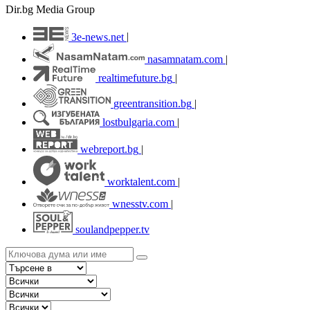
Dir.bg Media Group
3e-news.net
|
nasamnatam.com
|
realtimefuture.bg
|
greentransition.bg
|
lostbulgaria.com
|
webreport.bg
|
worktalent.com
|
wnesstv.com
|
soulandpepper.tv