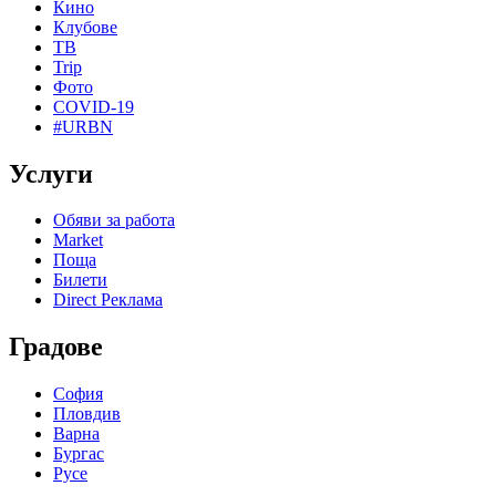
Кино
Клубове
ТВ
Trip
Фото
COVID-19
#URBN
Услуги
Обяви за работа
Market
Поща
Билети
Direct Реклама
Градове
София
Пловдив
Варна
Бургас
Русе