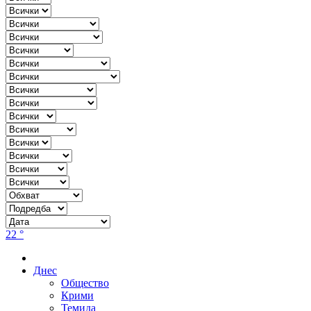
22 °
Днес
Общество
Крими
Темида