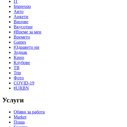
IT
Impressio
Авто
Анкети
Вицове
Вкусотии
#Време за мен
Времето
Games
#Здравето ни
Зодиак
Кино
Клубове
ТВ
Trip
Фото
COVID-19
#URBN
Услуги
Обяви за работа
Market
Поща