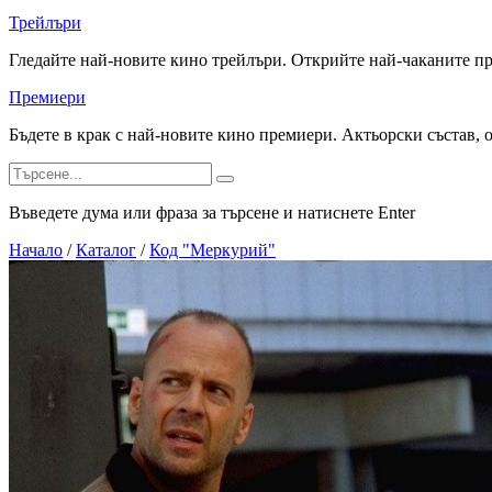
Трейлъри
Гледайте най-новите кино трейлъри. Открийте най-чаканите п
Премиери
Бъдете в крак с най-новите кино премиери. Актьорски състав, 
Въведете дума или фраза за търсене и натиснете Enter
Начало
/
Каталог
/
Код "Меркурий"