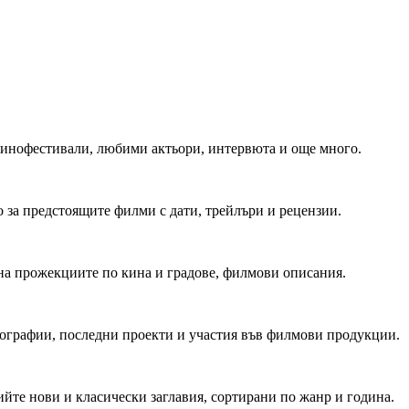
 Кинофестивали, любими актьори, интервюта и още много.
 за предстоящите филми с дати, трейлъри и рецензии.
на прожекциите по кина и градове, филмови описания.
мографии, последни проекти и участия във филмови продукции.
йте нови и класически заглавия, сортирани по жанр и година.