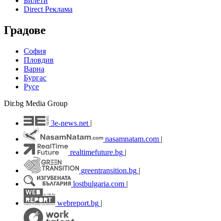
Билети
Direct Реклама
Градове
София
Пловдив
Варна
Бургас
Русе
Dir.bg Media Group
3e-news.net
|
nasamnatam.com
|
realtimefuture.bg
|
greentransition.bg
|
lostbulgaria.com
|
webreport.bg
|