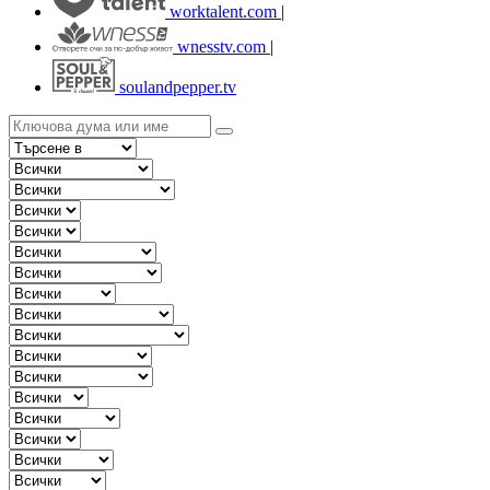
worktalent.com
|
wnesstv.com
|
soulandpepper.tv