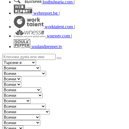
lostbulgaria.com
|
webreport.bg
|
worktalent.com
|
wnesstv.com
|
soulandpepper.tv