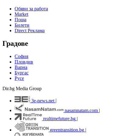
Обяви за работа
Market
Поща
Билети
Direct Реклама
Градове
София
Пловдив
Варна
Бургас
Русе
Dir.bg Media Group
3e-news.net
|
nasamnatam.com
|
realtimefuture.bg
|
greentransition.bg
|