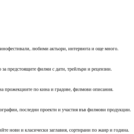
 Кинофестивали, любими актьори, интервюта и още много.
 за предстоящите филми с дати, трейлъри и рецензии.
на прожекциите по кина и градове, филмови описания.
мографии, последни проекти и участия във филмови продукции.
йте нови и класически заглавия, сортирани по жанр и година.