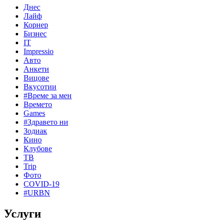
Днес
Лайф
Корнер
Бизнес
IT
Impressio
Авто
Анкети
Вицове
Вкусотии
#Време за мен
Времето
Games
#Здравето ни
Зодиак
Кино
Клубове
ТВ
Trip
Фото
COVID-19
#URBN
Услуги