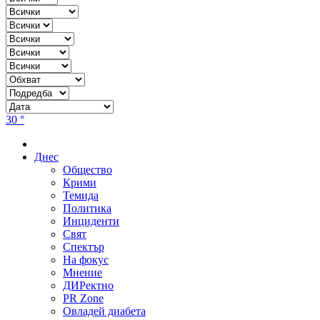
30 °
Днес
Общество
Крими
Темида
Политика
Инциденти
Свят
Спектър
На фокус
Мнение
ДИРектно
PR Zone
Овладей диабета