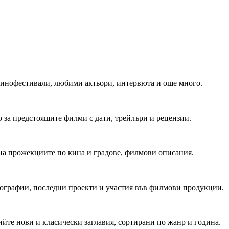
 Кинофестивали, любими актьори, интервюта и още много.
 за предстоящите филми с дати, трейлъри и рецензии.
на прожекциите по кина и градове, филмови описания.
мографии, последни проекти и участия във филмови продукции.
йте нови и класически заглавия, сортирани по жанр и година.