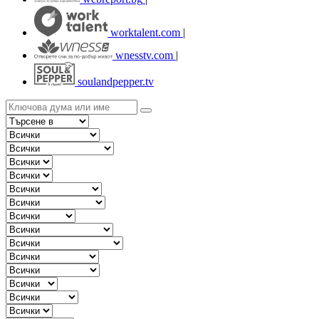
worktalent.com
|
wnesstv.com
|
soulandpepper.tv