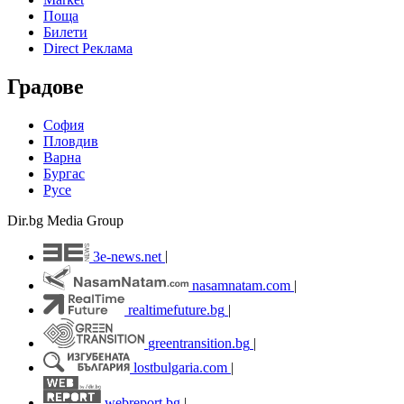
Поща
Билети
Direct Реклама
Градове
София
Пловдив
Варна
Бургас
Русе
Dir.bg Media Group
3e-news.net
|
nasamnatam.com
|
realtimefuture.bg
|
greentransition.bg
|
lostbulgaria.com
|
webreport.bg
|