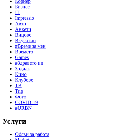
Корнер
Бизнес
IT
Impressio
Авто
Анкети
Вицове
Вкусотии
#Време за мен
Времето
Games
#Здравето ни
Зодиак
Кино
Клубове
ТВ
Trip
Фото
COVID-19
#URBN
Услуги
Обяви за работа
Market