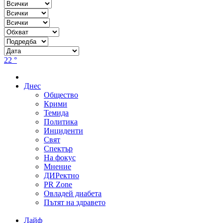
22 °
Днес
Общество
Крими
Темида
Политика
Инциденти
Свят
Спектър
На фокус
Мнение
ДИРектно
PR Zone
Овладей диабета
Пътят на здравето
Лайф