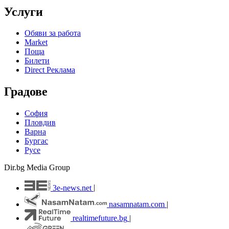
Услуги
Обяви за работа
Market
Поща
Билети
Direct Реклама
Градове
София
Пловдив
Варна
Бургас
Русе
Dir.bg Media Group
3e-news.net
|
nasamnatam.com
|
realtimefuture.bg
|