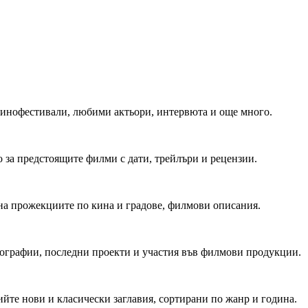
 Кинофестивали, любими актьори, интервюта и още много.
 за предстоящите филми с дати, трейлъри и рецензии.
на прожекциите по кина и градове, филмови описания.
мографии, последни проекти и участия във филмови продукции.
йте нови и класически заглавия, сортирани по жанр и година.