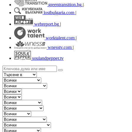
greentransition.bg
|
lostbulgaria.com
|
webreport.bg
|
worktalent.com
|
wnesstv.com
|
soulandpepper.tv