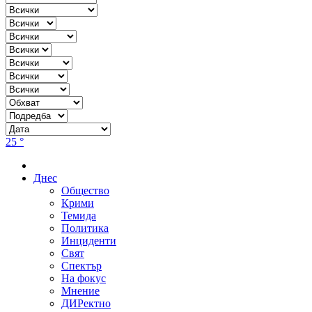
25 °
Днес
Общество
Крими
Темида
Политика
Инциденти
Свят
Спектър
На фокус
Мнение
ДИРектно