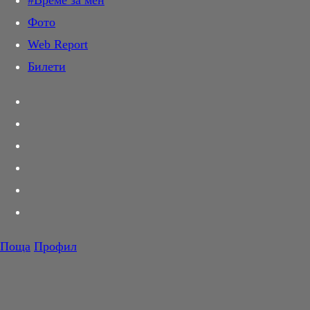
#Време за мен
Дай лапа
Фото
Любов и секс
Web Report
Шопинг
Билети
PR Zone
Разговори за съня
Тествахме за вас...
Вкусотии
Корнер
Футбол
Тенис
Волейбол
Поща
Профил
Баскетбол
F1