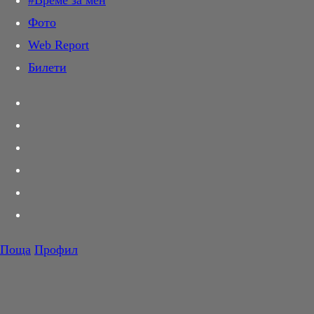
#Време за мен
Дай лапа
Фото
Любов и секс
Web Report
Шопинг
Билети
PR Zone
Разговори за съня
Тествахме за вас...
Вкусотии
Корнер
Футбол
Тенис
Волейбол
Поща
Профил
Баскетбол
F1