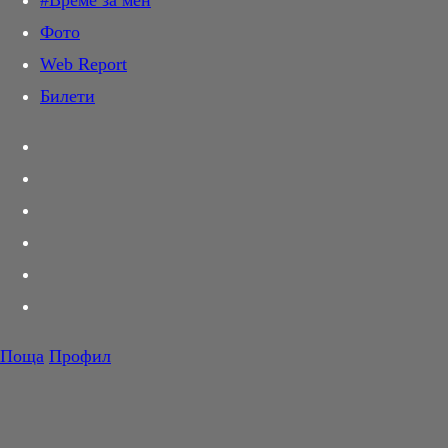
#Време за мен
Дай лапа
Фото
Любов и секс
Web Report
Шопинг
Билети
PR Zone
Разговори за съня
Тествахме за вас...
Вкусотии
Корнер
Футбол
Тенис
Волейбол
Поща
Профил
Баскетбол
F1