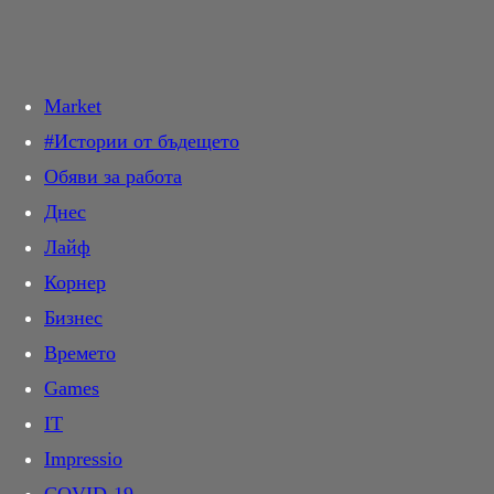
Търси в:
Market
Днес
#Истории от бъдещето
Новини
Обяви за работа
Общество
Прочетете най-новите и актуални новини от света на киното.
Кинофестивали, любими актьори, интервюта и още много.
Днес
Крими
Очаквани
Лайф
Темида
Най-чаканите кино премиери през годината. Разгледайте
Корнер
Политика
всичко за предстоящите филми с дати, трейлъри и рецензии.
Бизнес
Инциденти
Програма
Времето
Свят
Проверете актуалната кино програма и изберете филм. График
Games
Спектър
на прожекциите по кина и градове, филмови описания.
IT
На фокус
Звезди
Impressio
Мнение
Следете всичко за любимите си кино звезди – биографии,
филмографии, последни проекти и участия във филмови