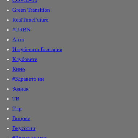
COVID-19
ДИРектно
продукции.
Green Transition
PR Zone
Каталог
RealTimeFuture
Овладей диабета
Разгледайте нашия филмов каталог с подробни описания.
Открийте нови и класически заглавия, сортирани по жанр и
#URBN
Пътят на здравето
година.
Авто
Трейлъри
Лайф
Изгубената България
Гледайте най-новите кино трейлъри. Открийте най-чаканите
Клубовете
Звезди
предстоящи филми и вижте първи впечатления.
Кино
Шоу
Премиери
#Здравето ни
Мода
Бъдете в крак с най-новите кино премиери. Актьорски състав,
очаквана дата и подробно описание.
Зодиак
Здраве и красота
ТВ
Отново в час
Trip
Мама
Въведете дума или фраза за търсене и натиснете Enter
Вицове
Дом
Начало
/
Каталог
/
Три палми за двама пънкари и едно маце
Вкусотии
Любопитно
Три палми за двама пънкари и едно