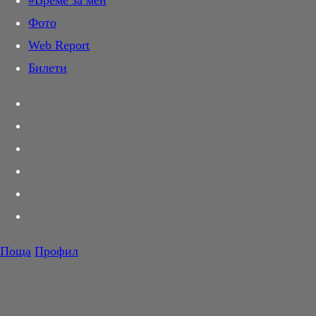
#Време за мен
Дай лапа
Фото
Любов и секс
Web Report
Шопинг
Билети
PR Zone
Разговори за съня
Тествахме за вас...
Вкусотии
Корнер
Футбол
Тенис
Волейбол
Поща
Профил
Баскетбол
F1