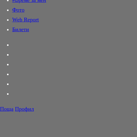
#Време за мен
Дай лапа
Фото
Любов и секс
Web Report
Шопинг
Билети
PR Zone
Разговори за съня
Тествахме за вас...
Вкусотии
Корнер
Футбол
Тенис
Волейбол
Поща
Профил
Баскетбол
F1