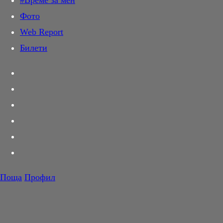
#Време за мен
Дай лапа
Фото
Любов и секс
Web Report
Шопинг
Билети
PR Zone
Разговори за съня
Тествахме за вас...
Вкусотии
Корнер
Футбол
Тенис
Волейбол
Поща
Профил
Баскетбол
F1