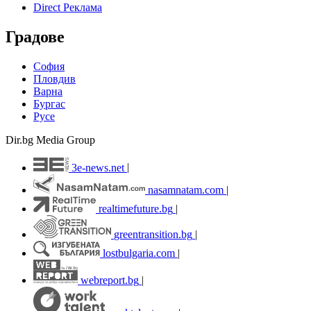
Direct Реклама
Градове
София
Пловдив
Варна
Бургас
Русе
Dir.bg Media Group
3e-news.net
|
nasamnatam.com
|
realtimefuture.bg
|
greentransition.bg
|
lostbulgaria.com
|
webreport.bg
|