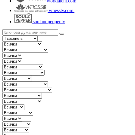
worktalent.com
|
wnesstv.com
|
soulandpepper.tv