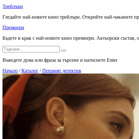
Трейлъри
Гледайте най-новите кино трейлъри. Открийте най-чаканите п
Премиери
Бъдете в крак с най-новите кино премиери. Актьорски състав, 
Въведете дума или фраза за търсене и натиснете Enter
Начало
/
Каталог
/
Пеещият детектив