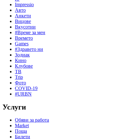
Impressio
Авто
Анкети
Вицове
Вкусотии
#Време за мен
Времето
Games
#Здравето ни
Зодиак
Кино
Клубове
ТВ
Trip
Фото
COVID-19
#URBN
Услуги
Обяви за работа
Market
Поща
Билети