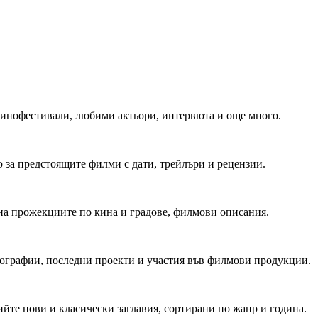
 Кинофестивали, любими актьори, интервюта и още много.
 за предстоящите филми с дати, трейлъри и рецензии.
на прожекциите по кина и градове, филмови описания.
мографии, последни проекти и участия във филмови продукции.
йте нови и класически заглавия, сортирани по жанр и година.