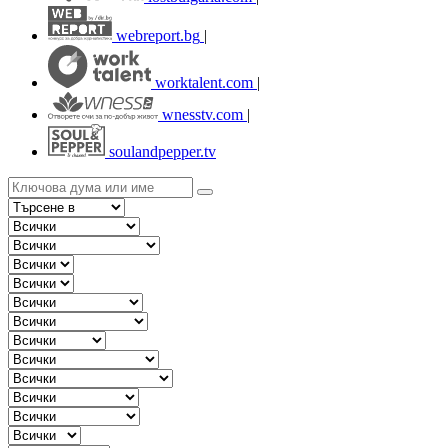
webreport.bg
|
worktalent.com
|
wnesstv.com
|
soulandpepper.tv