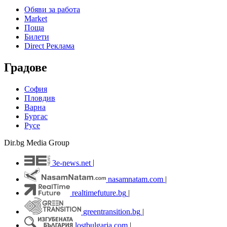
Обяви за работа
Market
Поща
Билети
Direct Реклама
Градове
София
Пловдив
Варна
Бургас
Русе
Dir.bg Media Group
3e-news.net
|
nasamnatam.com
|
realtimefuture.bg
|
greentransition.bg
|
lostbulgaria.com
|