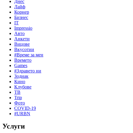
Днес
Лайф
Корнер
Бизнес
IT
Impressio
Авто
Анкети
Вицове
Вкусотии
#Време за мен
Времето
Games
#Здравето ни
Зодиак
Кино
Клубове
ТВ
Trip
Фото
COVID-19
#URBN
Услуги