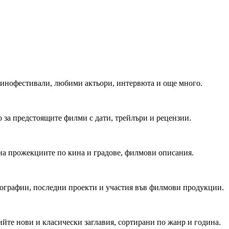
 Кинофестивали, любими актьори, интервюта и още много.
 за предстоящите филми с дати, трейлъри и рецензии.
на прожекциите по кина и градове, филмови описания.
мографии, последни проекти и участия във филмови продукции.
йте нови и класически заглавия, сортирани по жанр и година.