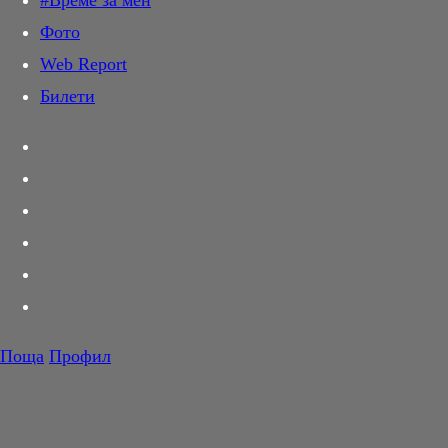
#Време за мен
Дай лапа
Фото
Любов и секс
Web Report
Шопинг
Билети
PR Zone
Разговори за съня
Тествахме за вас...
Вкусотии
Корнер
Футбол
Тенис
Волейбол
Поща
Профил
Баскетбол
F1