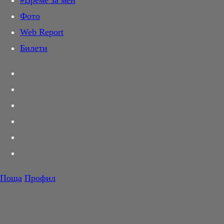
#Време за мен
Дай лапа
Фото
Любов и секс
Web Report
Шопинг
Билети
PR Zone
Разговори за съня
Тествахме за вас...
Вкусотии
Корнер
Футбол
Тенис
Волейбол
Поща
Профил
Баскетбол
F1