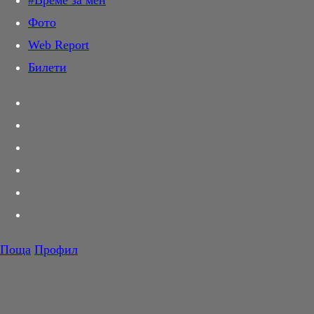
#Време за мен
Дай лапа
Фото
Любов и секс
Web Report
Шопинг
Билети
PR Zone
Разговори за съня
Тествахме за вас...
Вкусотии
Корнер
Футбол
Тенис
Волейбол
Поща
Профил
Баскетбол
F1