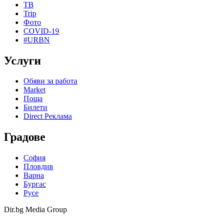
ТВ
Trip
Фото
COVID-19
#URBN
Услуги
Обяви за работа
Market
Поща
Билети
Direct Реклама
Градове
София
Пловдив
Варна
Бургас
Русе
Dir.bg Media Group