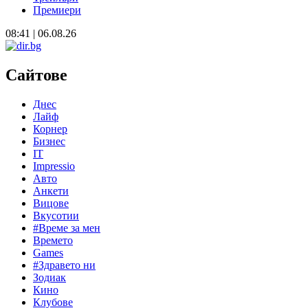
Премиери
08:41 | 06.08.26
Сайтове
Днес
Лайф
Корнер
Бизнес
IT
Impressio
Авто
Анкети
Вицове
Вкусотии
#Време за мен
Времето
Games
#Здравето ни
Зодиак
Кино
Клубове