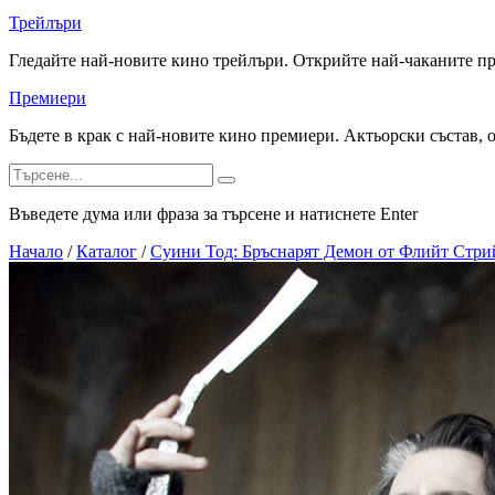
Трейлъри
Гледайте най-новите кино трейлъри. Открийте най-чаканите п
Премиери
Бъдете в крак с най-новите кино премиери. Актьорски състав, 
Въведете дума или фраза за търсене и натиснете Enter
Начало
/
Каталог
/
Суини Тод: Бръснарят Демон от Флийт Стри