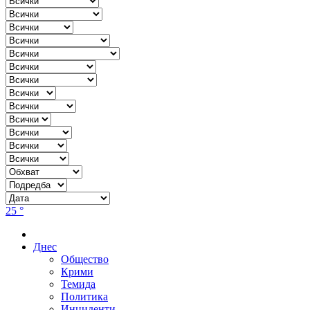
25 °
Днес
Общество
Крими
Темида
Политика
Инциденти