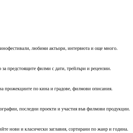
 Кинофестивали, любими актьори, интервюта и още много.
 за предстоящите филми с дати, трейлъри и рецензии.
на прожекциите по кина и градове, филмови описания.
мографии, последни проекти и участия във филмови продукции.
йте нови и класически заглавия, сортирани по жанр и година.