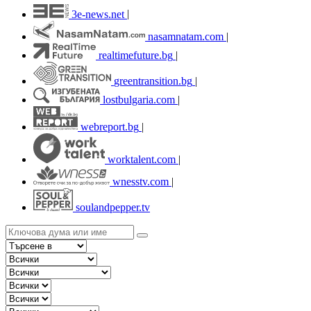
3e-news.net
|
nasamnatam.com
|
realtimefuture.bg
|
greentransition.bg
|
lostbulgaria.com
|
webreport.bg
|
worktalent.com
|
wnesstv.com
|
soulandpepper.tv