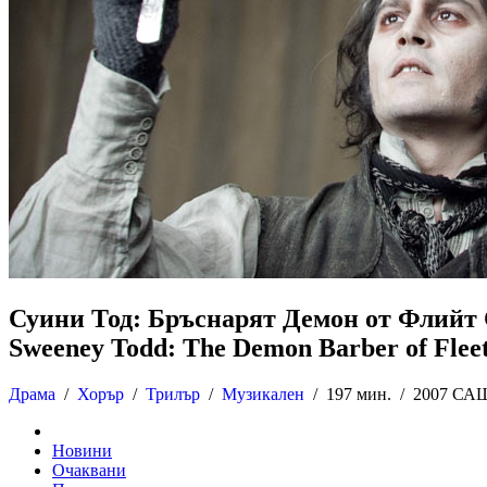
Суини Тод: Бръснарят Демон от Флийт
Sweeney Todd: The Demon Barber of Fleet
Драма
/
Хорър
/
Трилър
/
Музикален
/
197 мин. /
2007 САЩ
Новини
Очаквани