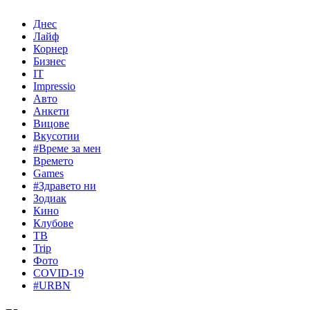
Днес
Лайф
Корнер
Бизнес
IT
Impressio
Авто
Анкети
Вицове
Вкусотии
#Време за мен
Времето
Games
#Здравето ни
Зодиак
Кино
Клубове
ТВ
Trip
Фото
COVID-19
#URBN