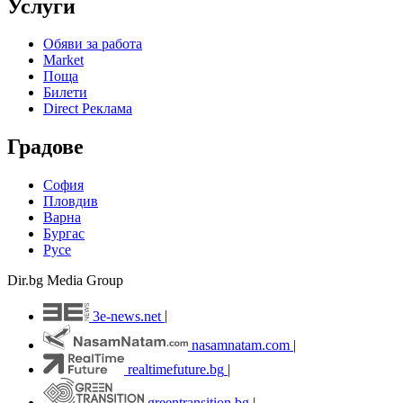
Услуги
Обяви за работа
Market
Поща
Билети
Direct Реклама
Градове
София
Пловдив
Варна
Бургас
Русе
Dir.bg Media Group
3e-news.net
|
nasamnatam.com
|
realtimefuture.bg
|
greentransition.bg
|