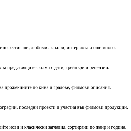
 Кинофестивали, любими актьори, интервюта и още много.
 за предстоящите филми с дати, трейлъри и рецензии.
на прожекциите по кина и градове, филмови описания.
мографии, последни проекти и участия във филмови продукции.
йте нови и класически заглавия, сортирани по жанр и година.