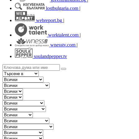
lostbulgaria.com
|
webreport.bg
|
worktalent.com
|
wnesstv.com
|
soulandpepper.tv