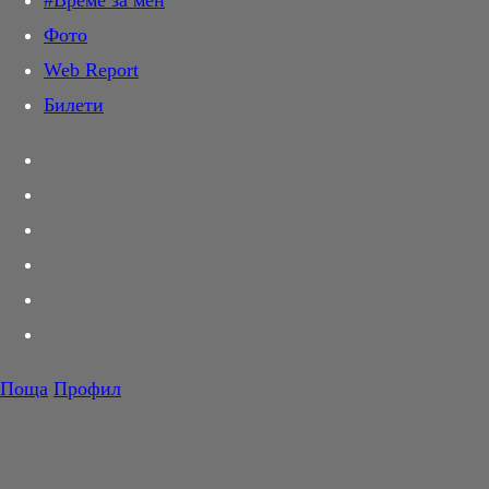
#Време за мен
Дай лапа
Фото
Любов и секс
Web Report
Шопинг
Билети
PR Zone
Разговори за съня
Тествахме за вас...
Вкусотии
Корнер
Футбол
Тенис
Волейбол
Поща
Профил
Баскетбол
F1