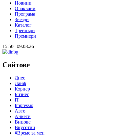
Новини
Очаквани
Програма
Звезди
Каталог
Трейлъри
Премиери
15:50 | 09.08.26
Сайтове
Днес
Лайф
Корнер
Бизнес
IT
Impressio
Авто
Анкети
Вицове
Вкусотии
#Време за мен