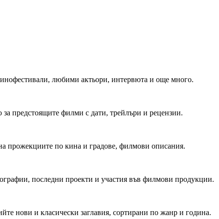
 Кинофестивали, любими актьори, интервюта и още много.
 за предстоящите филми с дати, трейлъри и рецензии.
на прожекциите по кина и градове, филмови описания.
мографии, последни проекти и участия във филмови продукции.
йте нови и класически заглавия, сортирани по жанр и година.