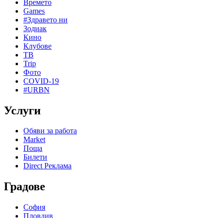
Времето
Games
#Здравето ни
Зодиак
Кино
Клубове
ТВ
Trip
Фото
COVID-19
#URBN
Услуги
Обяви за работа
Market
Поща
Билети
Direct Реклама
Градове
София
Пловдив