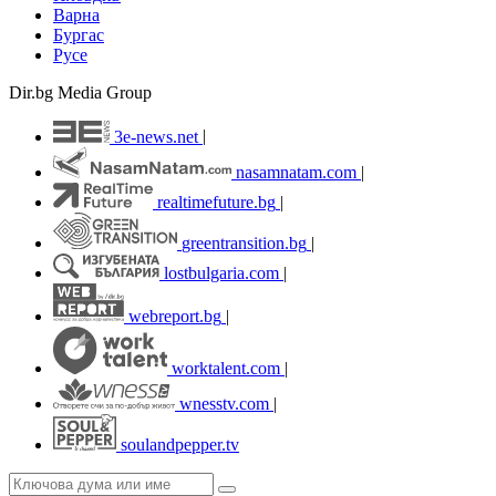
Варна
Бургас
Русе
Dir.bg Media Group
3e-news.net
|
nasamnatam.com
|
realtimefuture.bg
|
greentransition.bg
|
lostbulgaria.com
|
webreport.bg
|
worktalent.com
|
wnesstv.com
|
soulandpepper.tv