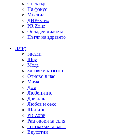
Спектър
На фокус
Мнение
ДИРектно
PR Zone
Овладей диабета
Пътят на здравето
Лайф
Звезди
Шоу
Мода
Здраве и красота
Отново в час
Мама
Дом
Любопитно
Дай лапа
Любов и секс
Шопинг
PR Zone
Разговори за съня
Тествахме за вас...
Вкусотии