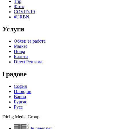
Trip
Фото
COVID-19
#URBN
Услуги
Обяви за работа
Market
Поща
Билети
Direct Реклама
Градове
София
Пловдив
Варна
Бургас
Русе
Dir.bg Media Group
3e-news.net
|