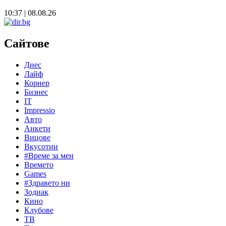
10:37 | 08.08.26
Сайтове
Днес
Лайф
Корнер
Бизнес
IT
Impressio
Авто
Анкети
Вицове
Вкусотии
#Време за мен
Времето
Games
#Здравето ни
Зодиак
Кино
Клубове
ТВ