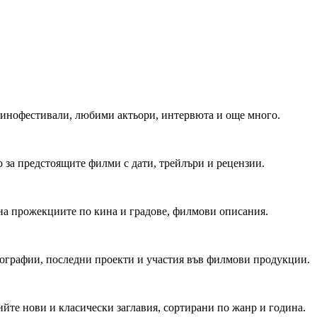
 Кинофестивали, любими актьори, интервюта и още много.
 за предстоящите филми с дати, трейлъри и рецензии.
на прожекциите по кина и градове, филмови описания.
мографии, последни проекти и участия във филмови продукции.
йте нови и класически заглавия, сортирани по жанр и година.