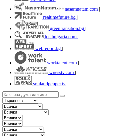
nasamnatam.com
|
realtimefuture.bg
|
greentransition.bg
|
lostbulgaria.com
|
webreport.bg
|
worktalent.com
|
wnesstv.com
|
soulandpepper.tv