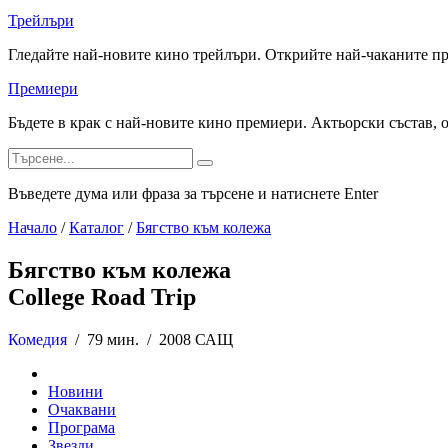
Трейлъри
Гледайте най-новите кино трейлъри. Открийте най-чаканите п
Премиери
Бъдете в крак с най-новите кино премиери. Актьорски състав, 
Въведете дума или фраза за търсене и натиснете Enter
Начало
/
Каталог
/
Бягство към колежа
Бягство към колежа
College Road Trip
Комедия
/
79 мин. /
2008 САЩ
Новини
Очаквани
Програма
Звезди