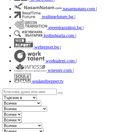
nasamnatam.com
|
realtimefuture.bg
|
greentransition.bg
|
lostbulgaria.com
|
webreport.bg
|
worktalent.com
|
wnesstv.com
|
soulandpepper.tv