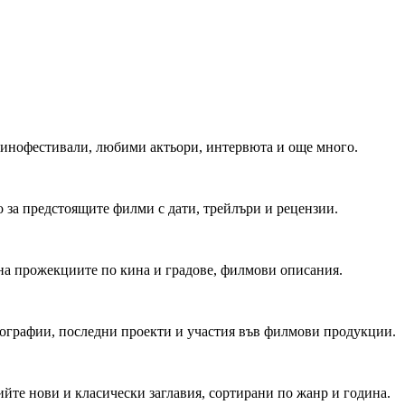
 Кинофестивали, любими актьори, интервюта и още много.
 за предстоящите филми с дати, трейлъри и рецензии.
на прожекциите по кина и градове, филмови описания.
мографии, последни проекти и участия във филмови продукции.
йте нови и класически заглавия, сортирани по жанр и година.