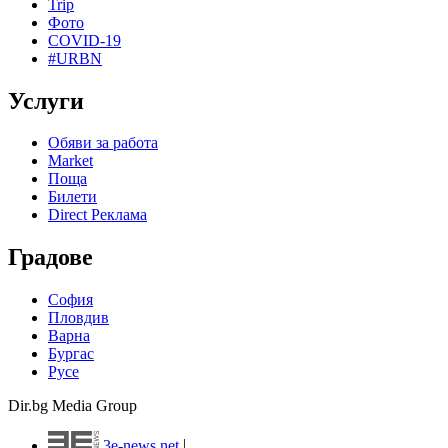
Trip
Фото
COVID-19
#URBN
Услуги
Обяви за работа
Market
Поща
Билети
Direct Реклама
Градове
София
Пловдив
Варна
Бургас
Русе
Dir.bg Media Group
3e-news.net
|