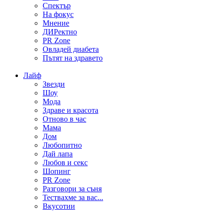
Спектър
На фокус
Мнение
ДИРектно
PR Zone
Овладей диабета
Пътят на здравето
Лайф
Звезди
Шоу
Мода
Здраве и красота
Отново в час
Мама
Дом
Любопитно
Дай лапа
Любов и секс
Шопинг
PR Zone
Разговори за съня
Тествахме за вас...
Вкусотии