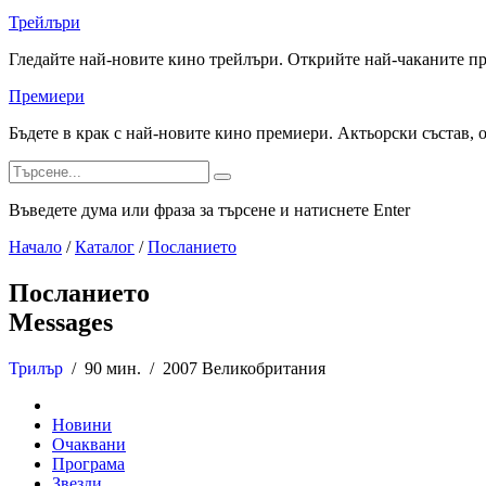
Трейлъри
Гледайте най-новите кино трейлъри. Открийте най-чаканите п
Премиери
Бъдете в крак с най-новите кино премиери. Актьорски състав, 
Въведете дума или фраза за търсене и натиснете Enter
Начало
/
Каталог
/
Посланието
Посланието
Messages
Трилър
/
90 мин. /
2007 Великобритания
Новини
Очаквани
Програма
Звезди